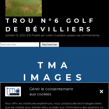
TROU N°6 GOLF
DE BÉVILLIERS
octobre 13, 2022 5:15
Publié par
Julien Guerbois
Laissez vos commentaires
Rechercher
TMA
IMAGES
Gérer le consentement
aux cookies
Pour offrir les meilleures expériences, nous utilisons des technologies telles
que les cookies pour stocker et/ou accéder aux informations des appareils. Le